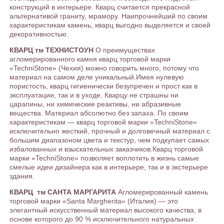
конструкций в интерьере. Кварц считается прекрасной
альтернативой граниту, мрамору. Наипрочнейший по своим
характеристикам камень, кварц выгодно выделяется и своей
декоративностью.
КВАРЦ тм ТЕХНИСТОУН
О преимуществах
агломерированного камня кварц торговой марки
«TechniStone» (Чехия) можно говорить много, потому что
материал на самом деле уникальный.Имея нулевую
пористость, кварц гигиенически безупречен и прост как в
эксплуатации, так и в уходе. Кварцу не страшны ни
царапины, ни химические реактивы, ни абразивные
вещества. Материал абсолютно без запаха. По своим
характеристикам — кварц торговой марки «TechniStone»
исключительно жесткий, прочный и долговечный материал с
большим диапазоном цвета и текстур, чем подкупает самых
избалованных и взыскательных заказчиков.Кварц торговой
марки «TechniStone» позволяет воплотить в жизнь самые
смелые идеи дизайнера как в интерьере, так и в экстерьере
здания.
КВАРЦ тм САНТА МАРГАРИТА
Агломерированный камень
торговой марки «Santa Margherita» (Италия) — это
элегантный искусственный материал высокого качества, в
основе которого до 90 % исключительного натуральных