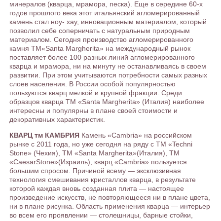
минералов (кварца, мрамора, песка). Еще в середине 60-х
годов прошлого века этот итальянский агломерированный
камень стал ноу- хау, инновационным материалом, который
позволил себе соперничать с натуральным природным
материалом. Сегодня производство агломерированного
камня ТМ«Santa Margherita» на международный рынок
поставляет более 100 разных линий агломерированного
кварца и мрамора, ни на минуту не останавливаясь в своем
развитии. При этом учитываются потребности самых разных
слоев населения. В России особой популярностью
пользуются кварц мелкой и крупной фракции. Среди
образцов кварца ТМ «Santa Margherita» (Италия) наиболее
интересны и популярны в плане своей стоимости и
декоративных характеристик.
КВАРЦ тм КАМБРИЯ
Камень «Сambria» на российском
рынке с 2011 года, но уже сегодня на ряду с ТМ «Techni
Stone» (Чехия), ТМ «Santa Margherita»(Италия), ТМ
«CaesarStone»(Израиль), кварц «Сambria» пользуется
большим спросом. Причиной всему — эксклюзивная
технология смешивания кристаллов кварца, в результате
которой каждая вновь созданная плита — настоящее
произведение искусств, не повторяющееся ни в плане цвета,
ни в плане рисунка. Область применения кварца — интерьер
во всем его проявлении — столешницы, барные стойки,